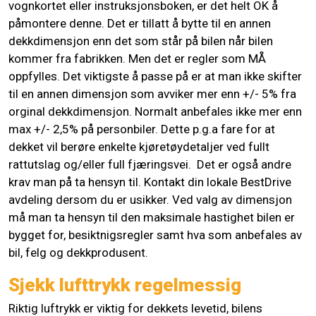
vognkortet eller instruksjonsboken, er det helt OK å
påmontere denne. Det er tillatt å bytte til en annen
dekkdimensjon enn det som står på bilen når bilen
kommer fra fabrikken. Men det er regler som MÅ
oppfylles. Det viktigste å passe på er at man ikke skifter
til en annen dimensjon som avviker mer enn +/- 5% fra
orginal dekkdimensjon. Normalt anbefales ikke mer enn
max +/- 2,5% på personbiler. Dette p.g.a fare for at
dekket vil berøre enkelte kjøretøydetaljer ved fullt
rattutslag og/eller full fjæringsvei. Det er også andre
krav man på ta hensyn til. Kontakt din lokale BestDrive
avdeling dersom du er usikker. Ved valg av dimensjon
må man ta hensyn til den maksimale hastighet bilen er
bygget for, besiktnigsregler samt hva som anbefales av
bil, felg og dekkprodusent.
Sjekk lufttrykk regelmessig
Riktig luftrykk er viktig for dekkets levetid, bilens